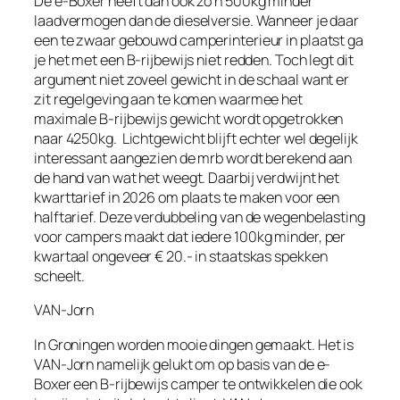
De e-Boxer heeft dan ook zo’n 500kg minder
laadvermogen dan de dieselversie. Wanneer je daar
een te zwaar gebouwd camperinterieur in plaatst ga
je het met een B-rijbewijs niet redden. Toch legt dit
argument niet zoveel gewicht in de schaal want er
zit regelgeving aan te komen waarmee het
maximale B-rijbewijs gewicht wordt opgetrokken
naar 4250kg.
Lichtgewicht blijft echter wel degelijk
interessant aangezien de mrb wordt berekend aan
de hand van wat het weegt. Daarbij verdwijnt het
kwarttarief in 2026 om plaats te maken voor een
halftarief. Deze verdubbeling van de wegenbelasting
voor campers maakt dat iedere 100kg minder, per
kwartaal ongeveer € 20.- in staatskas spekken
scheelt.
VAN-Jorn
In Groningen worden mooie dingen gemaakt. Het is
VAN-Jorn namelijk gelukt om op basis van de e-
Boxer een B-rijbewijs camper te ontwikkelen die ook