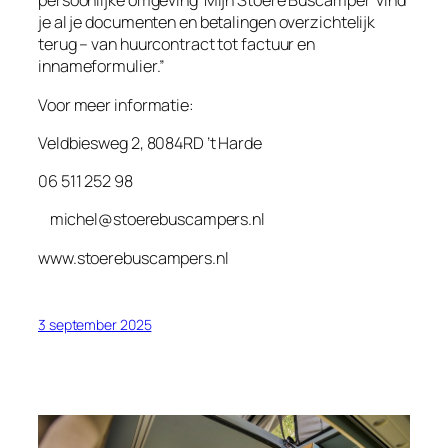
persoonlijke omgeving ‘Mijn Stoere Buscamper’ vind
je al je documenten en betalingen overzichtelijk
terug – van huurcontract tot factuur en
innameformulier.”
Voor meer informatie:
Veldbiesweg 2, 8084RD ’t Harde
06 511 252 98
michel@stoerebuscampers.nl
www.stoerebuscampers.nl
3 september 2025