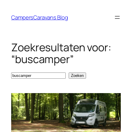
Ga
naar
CampersCaravans Blog
de
inhoud
Zoekresultaten voor:
“buscamper”
Zoeken
Zoeken