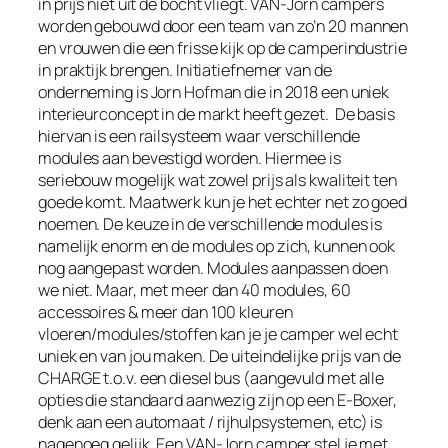
in prijs niet uit de bocht vliegt. VAN-Jorn campers
worden gebouwd door een team van zo’n 20 mannen
en vrouwen die een frisse kijk op de camperindustrie
in praktijk brengen. Initiatiefnemer van de
onderneming is Jorn Hofman die in 2018 een uniek
interieurconcept in de markt heeft gezet.
De basis
hiervan is een railsysteem waar verschillende
modules aan bevestigd worden. Hiermee is
seriebouw mogelijk wat zowel prijs als kwaliteit ten
goede komt. Maatwerk kun je het echter net zo goed
noemen. De keuze in de verschillende modules is
namelijk enorm en de modules op zich, kunnen ook
nog aangepast worden. Modules aanpassen doen
we niet. Maar, met meer dan 40 modules, 60
accessoires & meer dan 100 kleuren
vloeren/modules/stoffen kan je je camper wel echt
uniek en van jou maken. De uiteindelijke prijs van de
CHARGE t.o.v. een diesel bus (aangevuld met alle
opties die standaard aanwezig zijn op een E-Boxer,
denk aan een automaat / rijhulpsystemen, etc) is
nagenoeg gelijk. Een VAN-Jorn camper stel je met