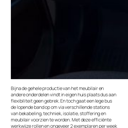
Bijna de gehele productie van het meubilair en
andere onderdelen vindt in eigen huis plaats dus aan
flexibiliteit geen gebrek. En toch gaat een lege bus
de lopende band op om via verschillende stations
van bekabeling, techniek, isolatie, stoffering en
meubilair voorzien te worden. Met deze efficiënte
werkwijze rollen en ongeveer 2 exemplaren per week