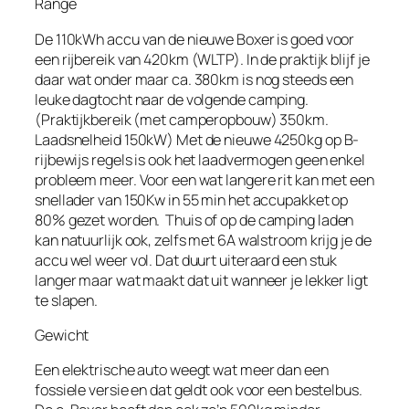
Range
De 110kWh accu van de nieuwe Boxer is goed voor
een rijbereik van 420km (WLTP). In de praktijk blijf je
daar wat onder maar ca. 380km is nog steeds een
leuke dagtocht naar de volgende camping.
(Praktijkbereik (met camperopbouw) 350km.
Laadsnelheid 150kW) Met de nieuwe 4250kg op B-
rijbewijs regels is ook het laadvermogen geen enkel
probleem meer. Voor een wat langere rit kan met een
snellader van 150Kw in 55 min het accupakket op
80% gezet worden.
Thuis of op de camping laden
kan natuurlijk ook, zelfs met 6A walstroom krijg je de
accu wel weer vol. Dat duurt uiteraard een stuk
langer maar wat maakt dat uit wanneer je lekker ligt
te slapen.
Gewicht
Een elektrische auto weegt wat meer dan een
fossiele versie en dat geldt ook voor een bestelbus.