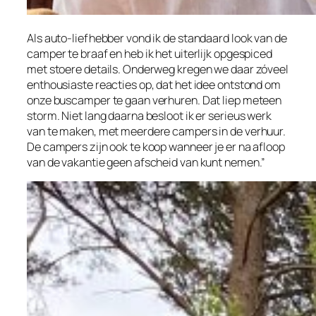
Als auto-liefhebber vond ik de standaard look van de
camper te braaf en heb ik het uiterlijk opgespiced
met stoere details. Onderweg kregen we daar zóveel
enthousiaste reacties op, dat het idee ontstond om
onze buscamper te gaan verhuren. Dat liep meteen
storm. Niet lang daarna besloot ik er serieus werk
van te maken, met meerdere campers in de verhuur.
De campers zijn ook te koop wanneer je er na afloop
van de vakantie geen afscheid van kunt nemen.”