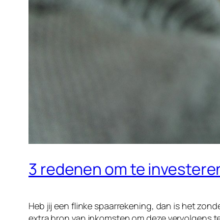
3 redenen om te investere
Heb jij een flinke spaarrekening, dan is het zon
extra bron van inkomsten om deze vervolgens te