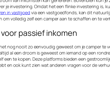
troom van inkomsten kan genereren. Bovendien kun je ze
er je investering. Omdat het een flinke investering is,
ren in vastgoed
via een vastgoedfonds, kan dit natuurlij
en om volledig zelf een camper aan te schaffen en te ver
 voor passief inkomen
het nog nooit zo eenvoudig geweest om je camper te ve
tijd al een droom is geweest om iemand op een rondreis
 zelf een te kopen. Deze platforms bieden een gestrooml
ebt en ook kunt zien wat anderen vragen voor de verhuur