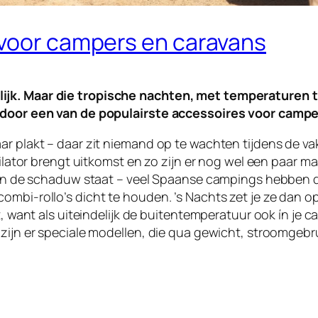
 voor campers en caravans
ijk. Maar die tropische nachten, met temperaturen 
ardoor een van de populairste accessoires voor campe
ar plakt – daar zit niemand op te wachten tijdens de va
tilator brengt uitkomst en zo zijn er nog wel een paar m
van in de schaduw staat – veel Spaanse campings hebb
ombi-rollo’s dicht te houden. ’s Nachts zet je ze dan o
, want als uiteindelijk de buitentemperatuur ook ín je car
 zijn er speciale modellen, die qua gewicht, stroomgeb