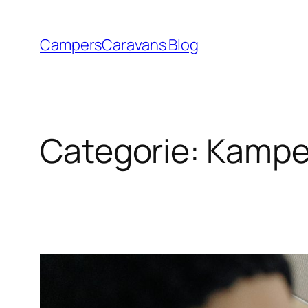
Ga
naar
CampersCaravans Blog
de
inhoud
Categorie:
Kampe