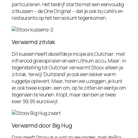
particulieren. Het bedrijf startte met een eenvoudig
zitkussen – de One Original – dat je ook bij café’s en
restaurants op het terras kunt tegenkomen.
Verwarmd zitvlak
Dit kussen heeft dezelfde principe als Outchair: met
infrarood gloeispiralen en een Lithium accu. Maar: in
tegenstelling tot Outchair verwarmt Stoov alleen je
zitvlak, terwijl ‘Duitsland’ je ook een lekker warm
ruggetje oplevert. Maar, horen we u zeggen, je kunt
er ook twee kopen: een om, op te zitten en eentje om
tegenaan te leunen. Klopt, maar dan ben je twee
keer 99,95 euro kwijt.
Verwarmd door Big Hug
Daar heeft Stoov dus wat op gevonden, met de Big