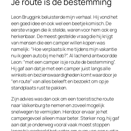
Je route is de bestemming
Leon Bruggink beluisterde mijn verhaal. Hij vond het
een goed idee en ook wel een beetje komisch. De
eerste vragen die ik stelde, waren voor hem ook erg
herkenbaar. De meest gestelde vraag die hij krijgt
van mensen die een camper willen kopen was
namelijk: “Hoe verplaats ik me tijdens mijn vakantie
nu ik geen auto bij me heb?”. Al lachend antwoordde
Leon: “met een camper is je route de bestemming”.
Hij gaf aan dat je met een camper juist langs alle
winkels en bezienswaardigheden komt waardoor je
“en route” van alles beleeft en bezoekt om op je
standplaats rust te pakken.
Zijn advies was dan ook om een toeristische route
naar Valkenburg te nemen en zoveel mogelijk
snelwegen te vermijden. Hierdoor ervaar je het
campergevoel alleen maar beter. Sterker nog, hij gaf
aan dat je onderweg vooral vaak moest stoppen