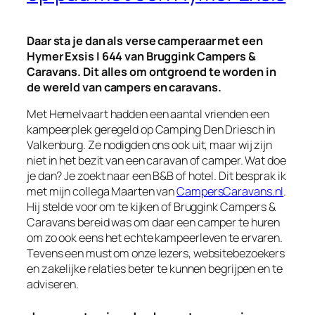
Daar sta je dan als verse camperaar met een
Hymer Exsis I 644 van Bruggink Campers &
Caravans. Dit alles om ontgroend te worden in
de wereld van campers en caravans.
Met Hemelvaart hadden een aantal vrienden een
kampeerplek geregeld op Camping Den Driesch in
Valkenburg. Ze nodigden ons ook uit, maar wij zijn
niet in het bezit van een caravan of camper. Wat doe
je dan? Je zoekt naar een B&B of hotel. Dit besprak ik
met mijn collega Maarten van
CampersCaravans.nl
.
Hij stelde voor om te kijken of Bruggink Campers &
Caravans bereid was om daar een camper te huren
om zo ook eens het echte kampeerleven te ervaren.
Tevens een must om onze lezers, websitebezoekers
en zakelijke relaties beter te kunnen begrijpen en te
adviseren.