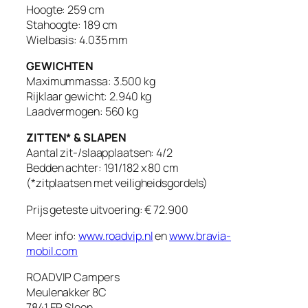
Hoogte: 259 cm
Stahoogte: 189 cm
Wielbasis: 4.035 mm
GEWICHTEN
Maximummassa: 3.500 kg
Rijklaar gewicht: 2.940 kg
Laadvermogen: 560 kg
ZITTEN* & SLAPEN
Aantal zit-/slaapplaatsen: 4/2
Bedden achter: 191/182 x 80 cm
(*zitplaatsen met veiligheidsgordels)
Prijs geteste uitvoering: € 72.900
Meer info:
www.roadvip.nl
en
www.bravia-
mobil.com
ROADVIP Campers
Meulenakker 8C
7841 EP Sleen