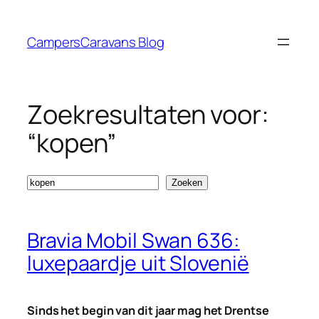
Ga
naar
CampersCaravans Blog
de
inhoud
Zoekresultaten voor:
“kopen”
Zoeken
Zoeken
Bravia Mobil Swan 636:
luxepaardje uit Slovenië
Sinds het begin van dit jaar mag het Drentse