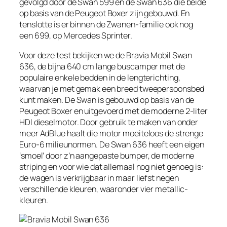
gevolgd door de Swan 599 en de Swan 636 die beide
op basis van de Peugeot Boxer zijn gebouwd. En
tenslotte is er binnen de Zwanen-familie ook nog
een 699, op Mercedes Sprinter.
Voor deze test bekijken we de Bravia Mobil Swan
636, de bijna 640 cm lange buscamper met de
populaire enkele bedden in de lengterichting,
waarvan je met gemak een breed tweepersoonsbed
kunt maken. De Swan is gebouwd op basis van de
Peugeot Boxer en uitgevoerd met de moderne 2-liter
HDI dieselmotor. Door gebruik te maken van onder
meer AdBlue haalt die motor moeiteloos de strenge
Euro-6 milieunormen. De Swan 636 heeft een eigen
‘smoel’ door z’n aangepaste bumper, de moderne
striping en voor wie dat allemaal nog niet genoeg is:
de wagen is verkrijgbaar in maar liefst negen
verschillende kleuren, waaronder vier metallic-
kleuren.