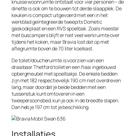
knusse woonruimte ontstaat voor vier personen – de
dinette is ook om te bouwen tot derde slaapplek. De
keuken is compact uitgevoerd met een in het
werkblad geïntegreerde tweepits Dometic
gaskookplaat en een RVS spoelbak. Zoals meestal
met buscampers blijft er niet veel werkruimte over
tijdens het koken, maar Bravia lost dat op met
aflegruimte boven de 70 liter koelkast.
De toilet/doucheruimte is voorzien van een
draaibaar Thetford toilet en een fraai ingebouwd
opbergmeubel met spoelbakje. De enkele bedden
zijn met 182 respectievelijk 190 cm niet overdreven
lang, maar doordat je beide bedden met een
tussenstuk kunt omtoveren in een
tweepersoonsbed, kun je ook in de breedte slapen.
Dan heb je 197 cm tot je beschikking.
Installaties