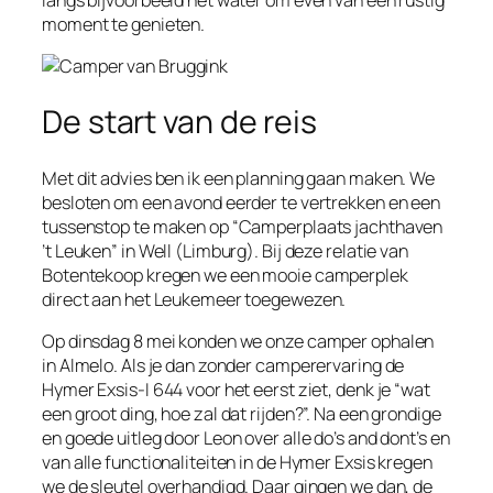
langs bijvoorbeeld het water om even van een rustig
moment te genieten.
De start van de reis
Met dit advies ben ik een planning gaan maken. We
besloten om een avond eerder te vertrekken en een
tussenstop te maken op “Camperplaats jachthaven
’t Leuken” in Well (Limburg). Bij deze relatie van
Botentekoop kregen we een mooie camperplek
direct aan het Leukemeer toegewezen.
Op dinsdag 8 mei konden we onze camper ophalen
in Almelo. Als je dan zonder camperervaring de
Hymer Exsis-I 644 voor het eerst ziet, denk je “wat
een groot ding, hoe zal dat rijden?”. Na een grondige
en goede uitleg door Leon over alle do’s and dont’s en
van alle functionaliteiten in de Hymer Exsis kregen
we de sleutel overhandigd. Daar gingen we dan, de