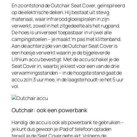
En zo ontstond de Outchair Seat Cover, geïnspireerd
op de elektrische deken. Hij bestaat uit stevig
materiaal, waar infrarood gloeispiralen in zijn
verwerkt, zowel in het zitgedeelte als het rugpand.
De hoes is universeel toepasbaar in vrijwel alle
campingstoelen – je maakt ‘m pas met klittenband.
Aan de achterzijde van de Outchair Seat Cover is
een hoesje verwerkt waarin je de bijgeleverde
Lithium accu bevestigt. Met de accu schakel je de
Seat Cover in, waarbij je kiest voor een van de drie
verwarmingsstanden – in de hoogste stand gaat de
accu zo’n 3 uur mee, in de laagste houdt-ie het 5 uur
vol.
Outchair: ook een powerbank
Handig: de accu is ook als powerbank te gebruiken –
je kunt dus gewoon je iPad of telefoon opladen
terwijl je de Seat Cover gebruikt. Volgens de