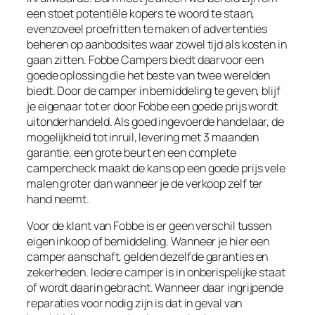
een stoet potentiële kopers te woord te staan,
evenzoveel proefritten te maken of advertenties
beheren op aanbodsites waar zowel tijd als kosten in
gaan zitten. Fobbe Campers biedt daarvoor een
goede oplossing die het beste van twee werelden
biedt. Door de camper in bemiddeling te geven, blijf
je eigenaar tot er door Fobbe een goede prijs wordt
uitonderhandeld. Als goed ingevoerde handelaar, de
mogelijkheid tot inruil, levering met 3 maanden
garantie, een grote beurt en een complete
campercheck maakt de kans op een goede prijs vele
malen groter dan wanneer je de verkoop zelf ter
hand neemt.
Voor de klant van Fobbe is er geen verschil tussen
eigen inkoop of bemiddeling. Wanneer je hier een
camper aanschaft, gelden dezelfde garanties en
zekerheden. Iedere camper is in onberispelijke staat
of wordt daarin gebracht. Wanneer daar ingrijpende
reparaties voor nodig zijn is dat in geval van