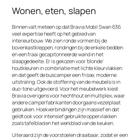
Wonen, eten, slapen
Binnen valt meteen op dat Bravia Mobil Swan 636
veel expertise heeft op het gebied van
interieurbouw. We zien ronde vormen bij de
bovenkastkleppen, rondingen bij de enkele bedden
en een fraai gecapitonneerde wand in het
slaapgedeelte. Er is gekozen voor ‘blonde’
houtkleuren in combinatie met lichte kleurvlakken
en dat geeft de buscamper een frisse, moderne
uitstraling. Ook de stoffering van de meubels is in
duo-tone uitgevoerd. Voor het meubelwerk kiest
Bravia overigens voor hechthout en multiplex, waar
andere camperfabrikanten doorgaans vezelplaat
gebruiken. Hoekverbindingen zijn massief en dat
geldt ook voor intensief gebruikte oppervlakken
zoals tafelblad en het werkblad van de keuken.
Uiteraard zijn de voorstoelen draaibaar, zodat er een