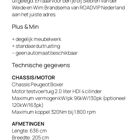
uitgelegd. En daarvoor ben je bij Siebren van der
Weide en Wim Brandsema van ROADVIP Nederland
aan het juiste adres.
Plus & Min
+ degelijk meubelwerk
+ standaarduitrusting
– geen automaat beschikbaar
Technische gegevens
CHASSIS/MOTOR
Chassis Peugeot Boxer
Motor testvoertuig 2.0 liter HDI 4 cilinder
Maximum vermogen kW/pk 96kW/130pk (optioneel
120kW/163pk)
Maximum koppel 320Nm bij 1.800 rpm
AFMETINGEN
Lengte: 636 cm
Breedte: 205 cm