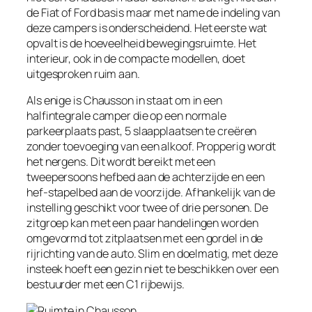
de Fiat of Ford basis maar met name de indeling van
deze campers is onderscheidend. Het eerste wat
opvalt is de hoeveelheid bewegingsruimte. Het
interieur, ook in de compacte modellen, doet
uitgesproken ruim aan.
Als enige is Chausson in staat om in een
halfintegrale camper die op een normale
parkeerplaats past, 5 slaapplaatsen te creëren
zonder toevoeging van een alkoof. Propperig wordt
het nergens. Dit wordt bereikt met een
tweepersoons hefbed aan de achterzijde en een
hef-stapelbed aan de voorzijde. Afhankelijk van de
instelling geschikt voor twee of drie personen. De
zitgroep kan met een paar handelingen worden
omgevormd tot zitplaatsen met een gordel in de
rijrichting van de auto. Slim en doelmatig, met deze
insteek hoeft een gezin niet te beschikken over een
bestuurder met een C1 rijbewijs.