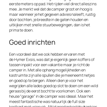
eerste meters op pad. Het rijden viel direct alleszins
mee. Je merkt wel dat de camper groot en hoog is
maar wanneer je het gegeven advies naleeft, rustig
door bochten, je breedte in de gaten houden en
uitkijken met snelle stuurbewegingen, dan is het
prima te doen.
Goed inrichten
Een voordeel dat we ook hebben ervaren met
de Hymer Exsis, was dat je eigenlijk geen koffers of
tassen inpakt voor een vakantie maar je richt de
camper in. Met alle ophang mogelijkheden en
kastruimte zijn alle spullen die je meeneemt netjes
en goed op te bergen. Alleen dien je voor het
wegrijden alle lades goed op slot te doen om een wild
geraas bij de eerst bocht te voorkomen. Ook een
heuse “garage” in de camper was ideaal. Maar het
meest fantastische was natuurlijk de full size
koelkast met vriesvak. Altijd goed gekoelde drankjes