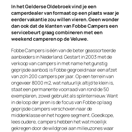
In het Gelderse Oldebroek vind je een
camperdealer van formaat op een plaats waar je
eerder vakantie zou willen vieren. Geen wonder
dan ook dat de klanten van Fobbe Campers een
servicebeurt graag combineren met een
weekend camperen op de Veluwe.
Fobbe Campers is één van de beter geassorteerde
aanbieders in Nederland. Gestart in 2003 met de
verkoop van campers in met name het gunstig
geprijsde aanbod, is Fobbe gegroeid naar een afzet
van zo’n 200 campers per jaar. Op een terrein van
ongeveer 8000 m2, wat natuurlijk altijd te klein is,
staat een permanente voorraad van rond de 50
exemplaren, zowel gebruikt als splinternieuw. Want
in de loop der jaren is de focus van Fobbe op laag
geprijsde campers verschoven naar de
middenklasse en het hogere segment. Goedkope,
lees oudere, campers hebben het wat moeilijk
gekregen door de wildgroei aan milieuzones waar