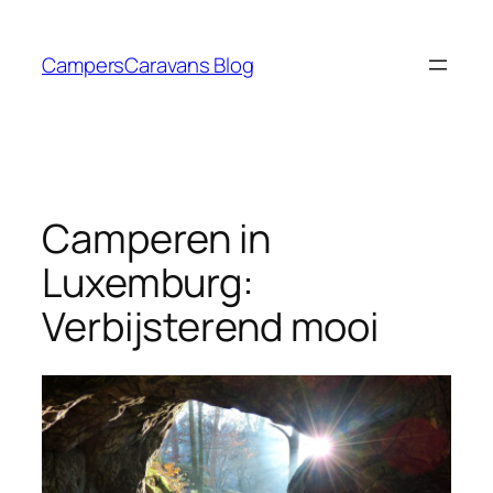
Ga
naar
CampersCaravans Blog
de
inhoud
Camperen in
Luxemburg:
Verbijsterend mooi